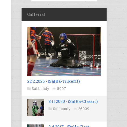
Galleriat
22.2.2025 - (SalBa-Tiikerit)
Salibandy
8997
8.11.2020 - (SalBa-Classic)
Salibandy
26909
8.4.2017 - (Pallo-Iirot -