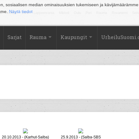
en, sosiaalisen median ominaisuuksien tukemiseen ja kävijämäärämme
amme.
Näytä tiedot
la
Kuopio
Lahti
Lappeenranta
Mikkeli
Oulu
Pori
Rauma
Rovaniemi
Sein
Sarjat
Rauma
Kaupungit
UrheiluSuomi
20.10.2013 - (Karhut-Salba)
25.9.2013 - (Salba-SBS