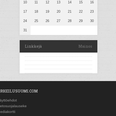
10
11
12
13
14
15
16
17
18
19
20
21
22
23
24
25
26
27
28
29
30
31
Linkkejä
Mainos
RHEILUSUOMI.COM
äyttöehdot
ietosuojalauseke
ediakortti