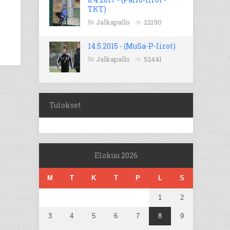
TKT)
Jalkapallo
22190
14.5.2015 - (MuSa-P-Iirot)
Jalkapallo
52441
Tulokset
Elokuu 2026
M
T
K
T
P
L
S
1
2
3
4
5
6
7
8
9