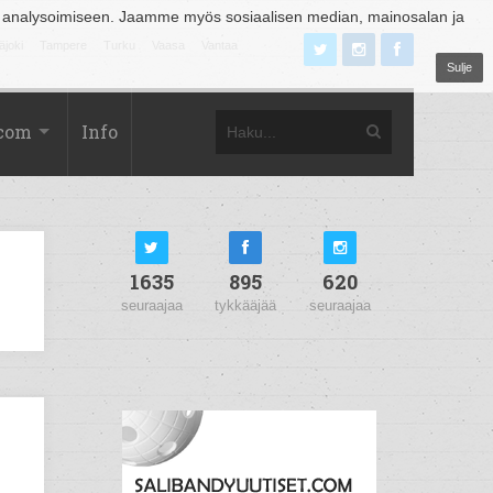
 analysoimiseen. Jaamme myös sosiaalisen median, mainosalan ja
äjoki
Tampere
Turku
Vaasa
Vantaa
Sulje
.com
Info
1635
895
620
seuraajaa
tykkääjää
seuraajaa