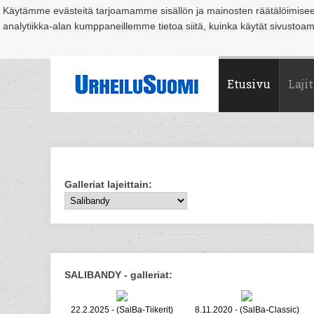
Käytämme evästeitä tarjoamamme sisällön ja mainosten räätälöimise
analytiikka-alan kumppaneillemme tietoa siitä, kuinka käytät sivusto
Suomi
Espoo
Helsinki
Hämeenlinna
Joensuu
Jyväskylä
Kouvo
Etusivu
Lajit
Galleriat lajeittain:
SALIBANDY - galleriat:
22.2.2025 - (SalBa-Tiikerit)
8.11.2020 - (SalBa-Classic)