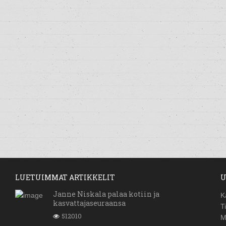
LUETUIMMAT ARTIKKELIT
U
Janne Niskala palaa kotiin ja
K
kasvattajaseuraansa
T
512010
M