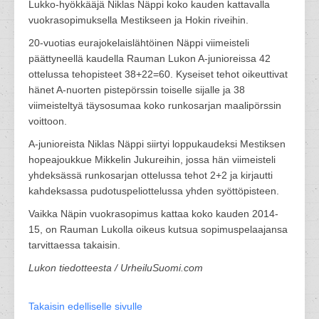
Lukko-hyökkääjä Niklas Näppi koko kauden kattavalla
vuokrasopimuksella Mestikseen ja Hokin riveihin.
20-vuotias eurajokelaislähtöinen Näppi viimeisteli
päättyneellä kaudella Rauman Lukon A-junioreissa 42
ottelussa tehopisteet 38+22=60. Kyseiset tehot oikeuttivat
hänet A-nuorten pistepörssin toiselle sijalle ja 38
viimeisteltyä täysosumaa koko runkosarjan maalipörssin
voittoon.
A-junioreista Niklas Näppi siirtyi loppukaudeksi Mestiksen
hopeajoukkue Mikkelin Jukureihin, jossa hän viimeisteli
yhdeksässä runkosarjan ottelussa tehot 2+2 ja kirjautti
kahdeksassa pudotuspeliottelussa yhden syöttöpisteen.
Vaikka Näpin vuokrasopimus kattaa koko kauden 2014-
15, on Rauman Lukolla oikeus kutsua sopimuspelaajansa
tarvittaessa takaisin.
Lukon tiedotteesta / UrheiluSuomi.com
Takaisin edelliselle sivulle