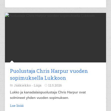
Puolustaja Chris Harpur vuoden
sopimuksella Lukkoon
Jääkiekko -
Liiga
12.5.2026
Lukko ja kanadalaispuolustaja Chris Harpur ovat
solmineet yhden vuoden sopimuksen.
Lue lisää