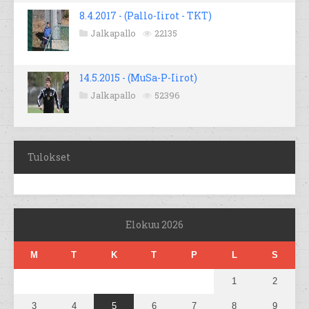
8.4.2017 - (Pallo-Iirot - TKT)
Jalkapallo
22135
14.5.2015 - (MuSa-P-Iirot)
Jalkapallo
52396
Tulokset
Elokuu 2026
M
T
K
T
P
L
S
1
2
3
4
5
6
7
8
9