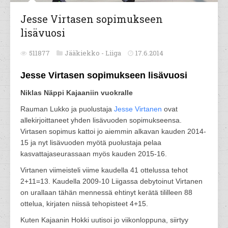
Jesse Virtasen sopimukseen
lisävuosi
511877
Jääkiekko -
Liiga
17.6.2014
Jesse Virtasen sopimukseen lisävuosi
Niklas Näppi Kajaaniin vuokralle
Rauman Lukko ja puolustaja
Jesse Virtanen
ovat
allekirjoittaneet yhden lisävuoden sopimukseensa.
Virtasen sopimus kattoi jo aiemmin alkavan kauden 2014-
15 ja nyt lisävuoden myötä puolustaja pelaa
kasvattajaseurassaan myös kauden 2015-16.
Virtanen viimeisteli viime kaudella 41 ottelussa tehot
2+11=13. Kaudella 2009-10 Liigassa debytoinut Virtanen
on urallaan tähän mennessä ehtinyt kerätä tililleen 88
ottelua, kirjaten niissä tehopisteet 4+15.
Kuten Kajaanin Hokki uutisoi jo viikonloppuna, siirtyy