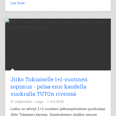
Lue lisää
Jirko Tukiaiselle 1+1-vuotinen
sopimus - pelaa ensi kaudella
vuokralla TUTOn riveissä
Jääkiekko -
Liiga
6.6.2025
Lukko on tehnyt 1+1-vuotisen jatkosopimuksen puolustaja
Jirko Tukiaisen kanssa. Sopimukseen sisältyy seuran