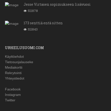
Jesse Virtasen sopimukseen lisävuosi
511878
173 senttiä entä sitten
511843
URHEILUSUOMI.COM
Käyttöehdot
Tietosuojalauseke
Mediakortti
Rekrytointi
Yhteystiedot
Facebook
Instagram
Twitter