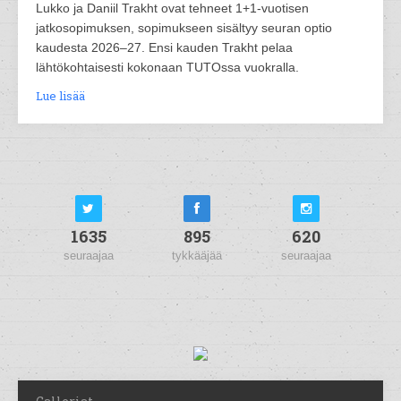
Lukko ja Daniil Trakht ovat tehneet 1+1-vuotisen
jatkosopimuksen, sopimukseen sisältyy seuran optio
kaudesta 2026–27. Ensi kauden Trakht pelaa
lähtökohtaisesti kokonaan TUTOssa vuokralla.
Lue lisää
1635
895
620
seuraajaa
tykkääjää
seuraajaa