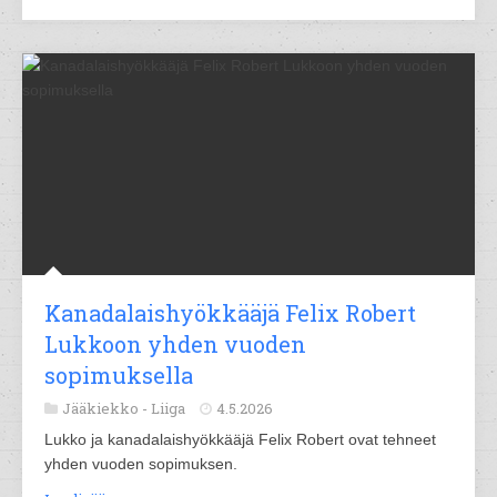
Kanadalaishyökkääjä Felix Robert
Lukkoon yhden vuoden
sopimuksella
Jääkiekko -
Liiga
4.5.2026
Lukko ja kanadalaishyökkääjä Felix Robert ovat tehneet
yhden vuoden sopimuksen.