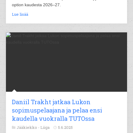
option kaudesta 2026–27.
Lue lisää
Daniil Trakht jatkaa Lukon
sopimuspelaajana ja pelaa ensi
kaudella vuokralla TUTOssa
Jääkiekko -
Liiga
5.6.2025