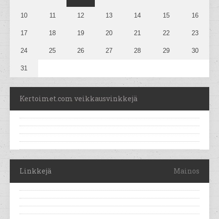
10
11
12
13
14
15
16
17
18
19
20
21
22
23
24
25
26
27
28
29
30
31
Kertoimet.com veikkausvinkkejä
Linkkejä
Mainos