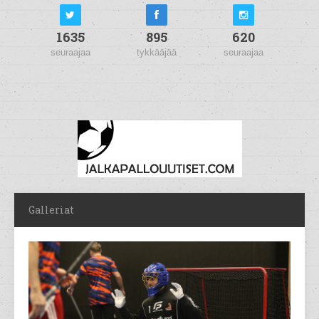
1635
895
620
seuraajaa
tykkääjää
seuraajaa
Galleriat