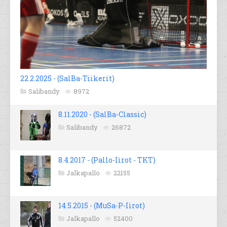
22.2.2025 - (SalBa-Tiikerit)
Salibandy
8972
8.11.2020 - (SalBa-Classic)
Salibandy
26872
8.4.2017 - (Pallo-Iirot - TKT)
Jalkapallo
22155
14.5.2015 - (MuSa-P-Iirot)
Jalkapallo
52400