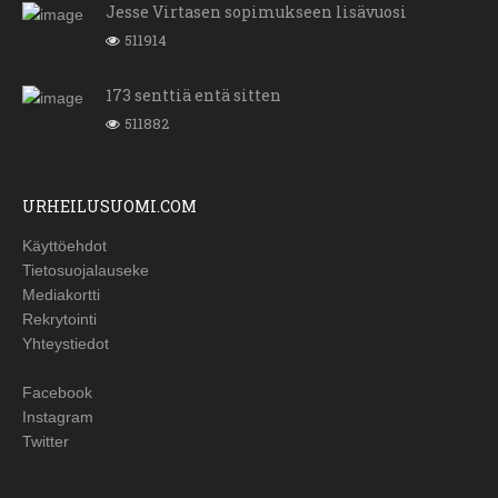
Jesse Virtasen sopimukseen lisävuosi
511914
173 senttiä entä sitten
511882
URHEILUSUOMI.COM
Käyttöehdot
Tietosuojalauseke
Mediakortti
Rekrytointi
Yhteystiedot
Facebook
Instagram
Twitter