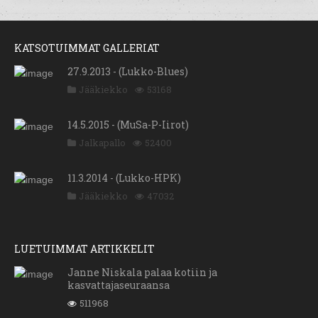
KATSOTUIMMAT GALLERIAT
27.9.2013 - (Lukko-Blues)
Jääkiekko
53168
14.5.2015 - (MuSa-P-Iirot)
Jalkapallo
52400
11.3.2014 - (Lukko-HPK)
Jääkiekko
47032
LUETUIMMAT ARTIKKELIT
Janne Niskala palaa kotiin ja
kasvattajaseuraansa
511968