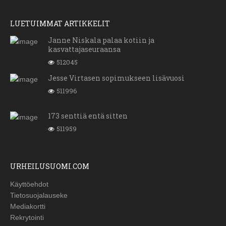
LUETUIMMAT ARTIKKELIT
Janne Niskala palaa kotiin ja
kasvattajaseuraansa
512045
Jesse Virtasen sopimukseen lisävuosi
511996
173 senttiä entä sitten
511959
URHEILUSUOMI.COM
Käyttöehdot
Tietosuojalauseke
Mediakortti
Rekrytointi