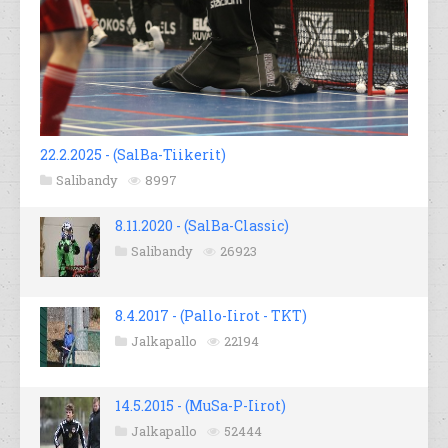
22.2.2025 - (SalBa-Tiikerit)
Salibandy
8997
8.11.2020 - (SalBa-Classic)
Salibandy
26923
8.4.2017 - (Pallo-Iirot - TKT)
Jalkapallo
22194
14.5.2015 - (MuSa-P-Iirot)
Jalkapallo
52444