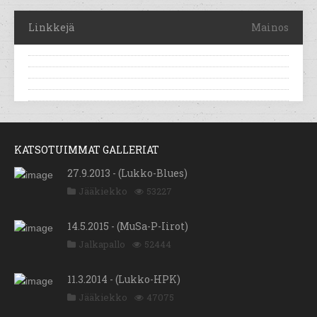
Linkkejä
Mainos
KATSOTUIMMAT GALLERIAT
27.9.2013 - (Lukko-Blues)
Jääkiekko
53227
14.5.2015 - (MuSa-P-Iirot)
Jalkapallo
52444
11.3.2014 - (Lukko-HPK)
Jääkiekko
47075