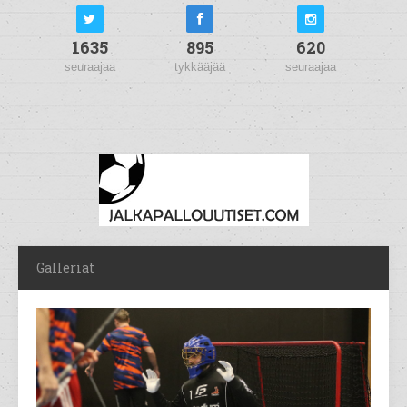
1635
895
620
seuraajaa
tykkääjää
seuraajaa
Galleriat