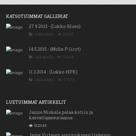
KATSOTUIMMAT GALLERIAT
27.9.2013 - (Lukko-Blues)
Jääkiekko
53227
14.5.2015 - (MuSa-P-Iirot)
Jalkapallo
52444
11.3.2014 - (Lukko-HPK)
Jääkiekko
47075
LUETUIMMAT ARTIKKELIT
Janne Niskala palaa kotiin ja
kasvattajaseuraansa
512045
Jesse Virtasen sopimukseen lisävuosi