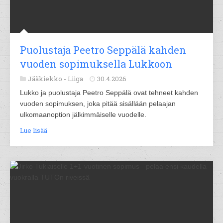
Puolustaja Peetro Seppälä kahden
vuoden sopimuksella Lukkoon
Jääkiekko -
Liiga
30.4.2026
Lukko ja puolustaja Peetro Seppälä ovat tehneet kahden
vuoden sopimuksen, joka pitää sisällään pelaajan
ulkomaanoption jälkimmäiselle vuodelle.
Lue lisää