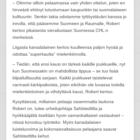
– Olimme silloin pelaamassa vain yhden ottelun, joten en
hirveästi ehtinyt tutustumaan kaupunkiin tai suomalaiseen
kulttuuriin. Senkin takia odotamme tyttöystäväni kanssa jo
innolla, että pääsemme Suomeen ja Raumalle, Robert
kertoo pikaisesta vierailustaan Suomessa CHL:n
merkeissä.
Liigasta kanadalainen kertoo kuulleensa paljon hyvää ja
odottaa ”superkautta” mielenkiinnolla.
– Tiedän, että ensi kausi on tärkeä kaikille joukkueille, nyt
kun Suomessakin on mahdollista tippua – se tuo lisää
kilpailullisuutta sarjaan. Kaikki joukkueet taistelevat
varmasti kärkipaikoista, joten eiköhän ole luvassa todella
mielenkiintoinen ja viihdyttävä kausi, Robert kertoo.
Kysyttäessä, millainen pelaaja vasemmalta laukova
Robert on, tulee urheilujohtaja Sahlstedtilta ja
hyökkääjältä itseltään hyvin samankaltaiset vastaukset –
niissä korostuu työnteko. Myös kanadalaisen
luisteluvoima ja kokonaisvaltaisuus pelaajana saavat
Sahlstedtilta kehut.