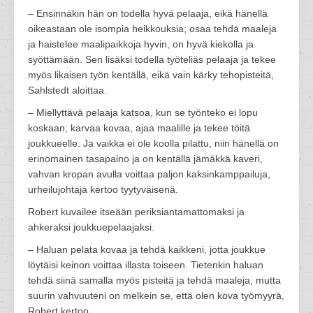
– Ensinnäkin hän on todella hyvä pelaaja, eikä hänellä
oikeastaan ole isompia heikkouksia; osaa tehdä maaleja
ja haistelee maalipaikkoja hyvin, on hyvä kiekolla ja
syöttämään. Sen lisäksi todella työteliäs pelaaja ja tekee
myös likaisen työn kentällä, eikä vain kärky tehopisteitä,
Sahlstedt aloittaa.
– Miellyttävä pelaaja katsoa, kun se työnteko ei lopu
koskaan; karvaa kovaa, ajaa maalille ja tekee töitä
joukkueelle. Ja vaikka ei ole koolla pilattu, niin hänellä on
erinomainen tasapaino ja on kentällä jämäkkä kaveri,
vahvan kropan avulla voittaa paljon kaksinkamppailuja,
urheilujohtaja kertoo tyytyväisenä.
Robert kuvailee itseään periksiantamattomaksi ja
ahkeraksi joukkuepelaajaksi.
– Haluan pelata kovaa ja tehdä kaikkeni, jotta joukkue
löytäisi keinon voittaa illasta toiseen. Tietenkin haluan
tehdä siinä samalla myös pisteitä ja tehdä maaleja, mutta
suurin vahvuuteni on melkein se, että olen kova työmyyrä,
Robert kertoo.