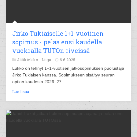
Jirko Tukiaiselle 1+1-vuotinen
sopimus - pelaa ensi kaudella
vuokralla TUTOn riveissä
Jääkiekko -
Liiga
6.6.2025
Lukko on tehnyt 1+1-vuotisen jatkosopimuksen puolustaja
Jirko Tukiaisen kanssa. Sopimukseen sisältyy seuran
option kaudesta 2026–27.
Lue lisää