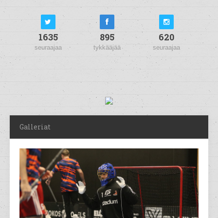
1635
895
620
seuraajaa
tykkääjää
seuraajaa
Galleriat