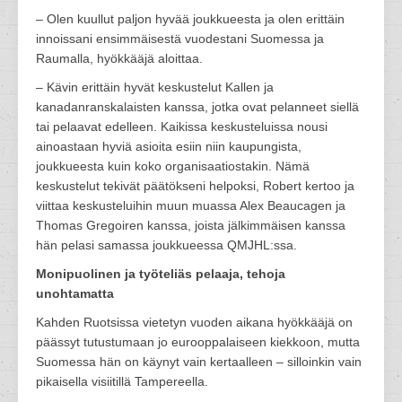
– Olen kuullut paljon hyvää joukkueesta ja olen erittäin
innoissani ensimmäisestä vuodestani Suomessa ja
Raumalla, hyökkääjä aloittaa.
– Kävin erittäin hyvät keskustelut Kallen ja
kanadanranskalaisten kanssa, jotka ovat pelanneet siellä
tai pelaavat edelleen. Kaikissa keskusteluissa nousi
ainoastaan hyviä asioita esiin niin kaupungista,
joukkueesta kuin koko organisaatiostakin. Nämä
keskustelut tekivät päätökseni helpoksi, Robert kertoo ja
viittaa keskusteluihin muun muassa Alex Beaucagen ja
Thomas Gregoiren kanssa, joista jälkimmäisen kanssa
hän pelasi samassa joukkueessa QMJHL:ssa.
Monipuolinen ja työteliäs pelaaja, tehoja
unohtamatta
Kahden Ruotsissa vietetyn vuoden aikana hyökkääjä on
päässyt tutustumaan jo eurooppalaiseen kiekkoon, mutta
Suomessa hän on käynyt vain kertaalleen – silloinkin vain
pikaisella visiitillä Tampereella.