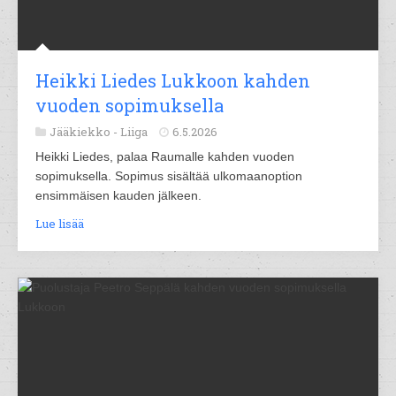
Heikki Liedes Lukkoon kahden
vuoden sopimuksella
Jääkiekko -
Liiga
6.5.2026
Heikki Liedes, palaa Raumalle kahden vuoden
sopimuksella. Sopimus sisältää ulkomaanoption
ensimmäisen kauden jälkeen.
Lue lisää