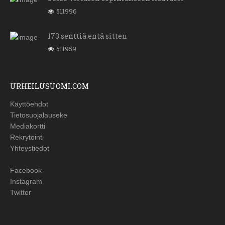
511996
173 senttiä entä sitten
511959
URHEILUSUOMI.COM
Käyttöehdot
Tietosuojalauseke
Mediakortti
Rekrytointi
Yhteystiedot
Facebook
Instagram
Twitter