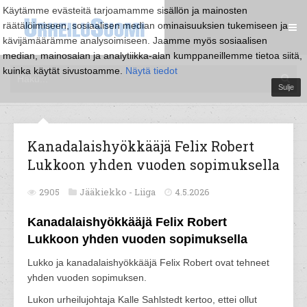
Käytämme evästeitä tarjoamamme sisällön ja mainosten
räätälöimiseen, sosiaalisen median ominaisuuksien tukemiseen ja
kävijämäärämme analysoimiseen. Jaamme myös sosiaalisen
median, mainosalan ja analytiikka-alan kumppaneillemme tietoa siitä,
kuinka käytät sivustoamme.
Näytä tiedot
Sulje
Kanadalaishyökkääjä Felix Robert
Lukkoon yhden vuoden sopimuksella
2905
Jääkiekko -
Liiga
4.5.2026
Kanadalaishyökkääjä Felix Robert
Lukkoon yhden vuoden sopimuksella
Lukko ja kanadalaishyökkääjä Felix Robert ovat tehneet
yhden vuoden sopimuksen.
Lukon urheilujohtaja Kalle Sahlstedt kertoo, ettei ollut