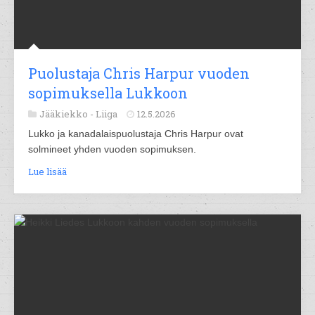
Puolustaja Chris Harpur vuoden
sopimuksella Lukkoon
Jääkiekko -
Liiga
12.5.2026
Lukko ja kanadalaispuolustaja Chris Harpur ovat
solmineet yhden vuoden sopimuksen.
Lue lisää