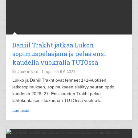
Daniil Trakht jatkaa Lukon
sopimuspelaajana ja pelaa ensi
kaudella vuokralla TUTOssa
Jääkiekko -
Liiga
5.6.2025
Lukko ja Daniil Trakht ovat tehneet 1+1-vuotisen
jatkosopimuksen, sopimukseen sisältyy seuran optio
kaudesta 2026–27. Ensi kauden Trakht pelaa
lähtökohtaisesti kokonaan TUTOssa vuokralla.
Lue lisää