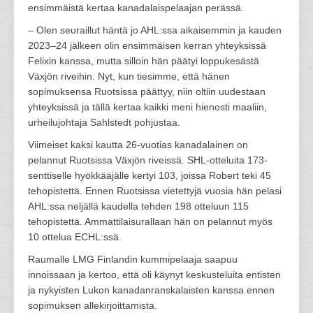
ensimmäistä kertaa kanadalaispelaajan perässä.
– Olen seuraillut häntä jo AHL:ssa aikaisemmin ja kauden
2023–24 jälkeen olin ensimmäisen kerran yhteyksissä
Felixin kanssa, mutta silloin hän päätyi loppukesästä
Växjön riveihin. Nyt, kun tiesimme, että hänen
sopimuksensa Ruotsissa päättyy, niin oltiin uudestaan
yhteyksissä ja tällä kertaa kaikki meni hienosti maaliin,
urheilujohtaja Sahlstedt pohjustaa.
Viimeiset kaksi kautta 26-vuotias kanadalainen on
pelannut Ruotsissa Växjön riveissä. SHL-otteluita 173-
senttiselle hyökkääjälle kertyi 103, joissa Robert teki 45
tehopistettä. Ennen Ruotsissa vietettyjä vuosia hän pelasi
AHL:ssa neljällä kaudella tehden 198 otteluun 115
tehopistettä. Ammattilaisurallaan hän on pelannut myös
10 ottelua ECHL:ssä.
Raumalle LMG Finlandin kummipelaaja saapuu
innoissaan ja kertoo, että oli käynyt keskusteluita entisten
ja nykyisten Lukon kanadanranskalaisten kanssa ennen
sopimuksen allekirjoittamista.