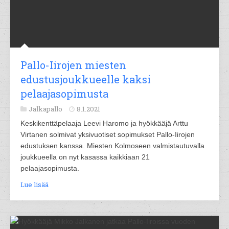
Pallo-Iirojen miesten
edustusjoukkueelle kaksi
pelaajasopimusta
Jalkapallo
8.1.2021
Keskikenttäpelaaja Leevi Haromo ja hyökkääjä Arttu
Virtanen solmivat yksivuotiset sopimukset Pallo-Iirojen
edustuksen kanssa. Miesten Kolmoseen valmistautuvalla
joukkueella on nyt kasassa kaikkiaan 21
pelaajasopimusta.
Lue lisää