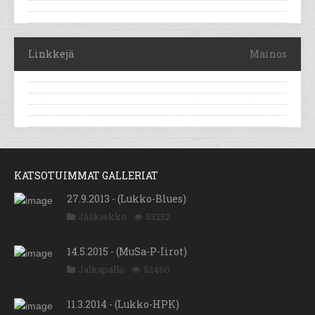
Linkkejä
Mainos
KATSOTUIMMAT GALLERIAT
27.9.2013 - (Lukko-Blues)
Jääkiekko
53252
14.5.2015 - (MuSa-P-Iirot)
Jalkapallo
52460
11.3.2014 - (Lukko-HPK)