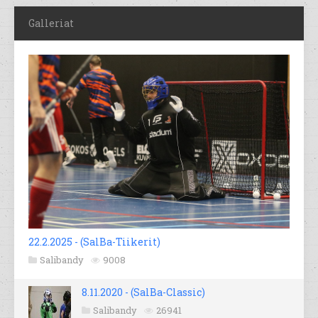
Galleriat
22.2.2025 - (SalBa-Tiikerit)
Salibandy
9008
8.11.2020 - (SalBa-Classic)
Salibandy
26941