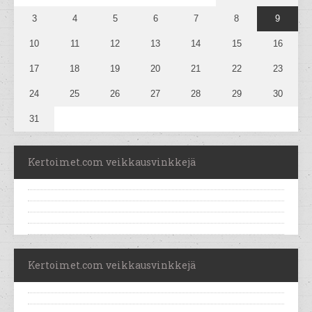
3
4
5
6
7
8
9
10
11
12
13
14
15
16
17
18
19
20
21
22
23
24
25
26
27
28
29
30
31
Kertoimet.com veikkausvinkkejä
Kertoimet.com veikkausvinkkejä