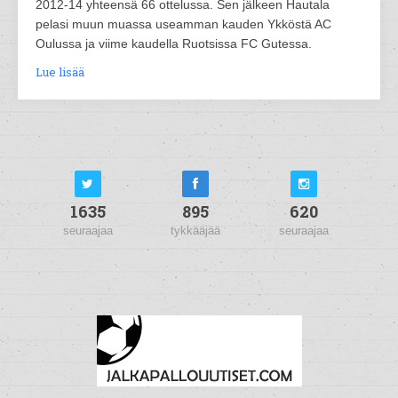
2012-14 yhteensä 66 ottelussa. Sen jälkeen Hautala
pelasi muun muassa useamman kauden Ykköstä AC
Oulussa ja viime kaudella Ruotsissa FC Gutessa.
Lue lisää
1635
895
620
seuraajaa
tykkääjää
seuraajaa