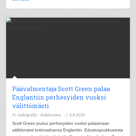
Päävalmentaja Scott Green palaa
Englantiin perhesyiden vuoksi
välittömästi
Jalkapallo -
Kakkonen
4.8.2020
Scott Green joutuu perhesyiden vuoksi palaamaan
välittömästi kotimaahansa Englantiin. Edustusjoukkueesta