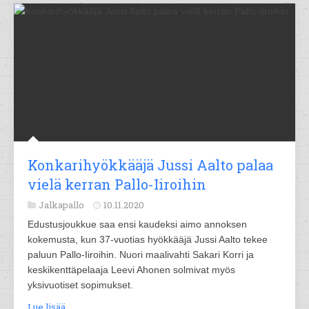
Konkarihyökkääjä Jussi Aalto palaa
vielä kerran Pallo-Iiroihin
Jalkapallo
10.11.2020
Edustusjoukkue saa ensi kaudeksi aimo annoksen
kokemusta, kun 37-vuotias hyökkääjä Jussi Aalto tekee
paluun Pallo-Iiroihin. Nuori maalivahti Sakari Korri ja
keskikenttäpelaaja Leevi Ahonen solmivat myös
yksivuotiset sopimukset.
Lue lisää