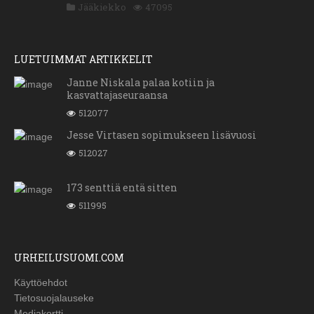
Jääkiekko
47095
LUETUIMMAT ARTIKKELIT
Janne Niskala palaa kotiin ja
kasvattajaseuraansa
512077
Jesse Virtasen sopimukseen lisävuosi
512027
173 senttiä entä sitten
511995
URHEILUSUOMI.COM
Käyttöehdot
Tietosuojalauseke
Mediakortti