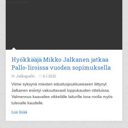
Hyökkääjä Mikko Jalkanen jatkaa
Pallo-Iiroissa vuoden sopimuksella
Jalkapallo
6.1.2021
Viime syksynä miesten edustusjoukkueeseen liittynyt
Jalkanen esiintyi vakuuttavasti loppukauden otteluissa.
Valmennus kaavailee vikkelälle laiturille isoa roolia myös
tulevalle kaudelle.
Lue lisää