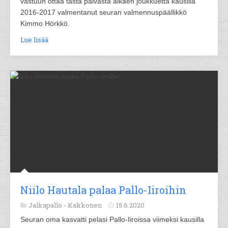
vastuun ottaa tästä päivästä alkaen joukkuetta kausilla
2016-2017 valmentanut seuran valmennuspäällikkö
Kimmo Hörkkö.
Lue lisää
Niilo Hautala palaa Pallo-Iiroihin
Jalkapallo -
Kakkonen
15.6.2020
Seuran oma kasvatti pelasi Pallo-Iiroissa viimeksi kausilla