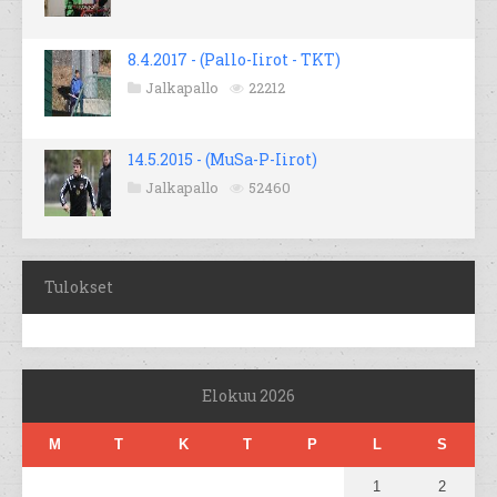
8.4.2017 - (Pallo-Iirot - TKT)
Jalkapallo
22212
14.5.2015 - (MuSa-P-Iirot)
Jalkapallo
52460
Tulokset
Elokuu 2026
M
T
K
T
P
L
S
1
2