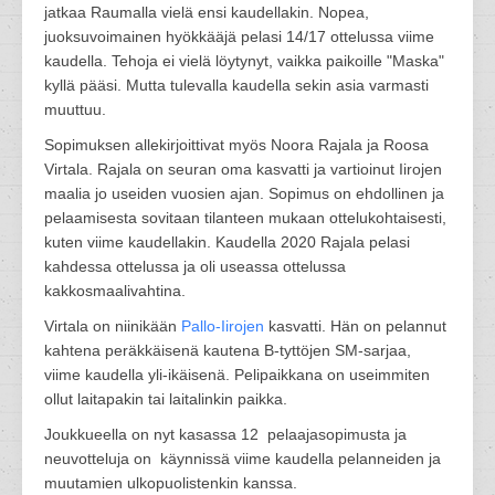
jatkaa Raumalla vielä ensi kaudellakin. Nopea,
juoksuvoimainen hyökkääjä pelasi 14/17 ottelussa viime
kaudella. Tehoja ei vielä löytynyt, vaikka paikoille "Maska"
kyllä pääsi. Mutta tulevalla kaudella sekin asia varmasti
muuttuu.
Sopimuksen allekirjoittivat myös Noora Rajala ja Roosa
Virtala. Rajala on seuran oma kasvatti ja vartioinut Iirojen
maalia jo useiden vuosien ajan. Sopimus on ehdollinen ja
pelaamisesta sovitaan tilanteen mukaan ottelukohtaisesti,
kuten viime kaudellakin. Kaudella 2020 Rajala pelasi
kahdessa ottelussa ja oli useassa ottelussa
kakkosmaalivahtina.
Virtala on niinikään
Pallo-Iirojen
kasvatti. Hän on pelannut
kahtena peräkkäisenä kautena B-tyttöjen SM-sarjaa,
viime kaudella yli-ikäisenä. Pelipaikkana on useimmiten
ollut laitapakin tai laitalinkin paikka.
Joukkueella on nyt kasassa 12 pelaajasopimusta ja
neuvotteluja on käynnissä viime kaudella pelanneiden ja
muutamien ulkopuolistenkin kanssa.