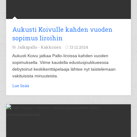
Aukusti Koivulle kahden vuoden
sopimus Iiroihin
Jalkapallo -
Kakkonen
13.12.2024
Aukusti Koivu jatkaa Pallo-Iiroissa kahden vuoden
sopimuksella. Viime kaudella edustusjoukkueessa
debytoinut keskikenttäpelaaja lähtee nyt taistelemaan
vakituisista minuuteista.
Lue lisää