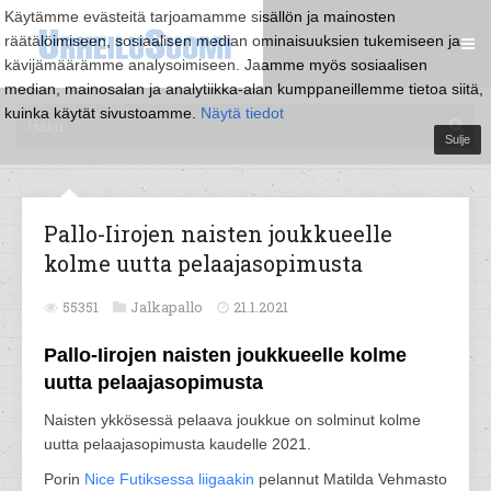
Käytämme evästeitä tarjoamamme sisällön ja mainosten
räätälöimiseen, sosiaalisen median ominaisuuksien tukemiseen ja
kävijämäärämme analysoimiseen. Jaamme myös sosiaalisen
median, mainosalan ja analytiikka-alan kumppaneillemme tietoa siitä,
kuinka käytät sivustoamme.
Näytä tiedot
Sulje
Pallo-Iirojen naisten joukkueelle
kolme uutta pelaajasopimusta
55351
Jalkapallo
21.1.2021
Pallo-Iirojen naisten joukkueelle kolme
uutta pelaajasopimusta
Naisten ykkösessä pelaava joukkue on solminut kolme
uutta pelaajasopimusta kaudelle 2021.
Porin
Nice Futiksessa
liigaakin
pelannut Matilda Vehmasto