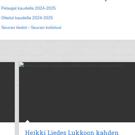
Pelaajat kaudella 2024-2025
Ottelut kaudella 2024-2025
Seuran tiedot
-
Seuran kotisivut
Heikki Liedes Lukkoon kahden