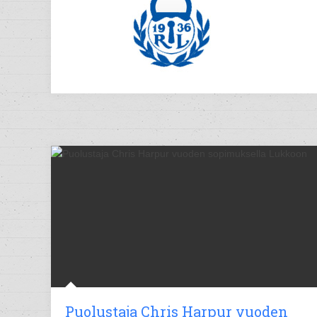
Puolustaja Chris Harpur vuoden