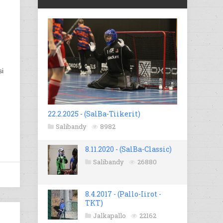
si
22.2.2025 - (SalBa-Tiikerit)
Salibandy
8982
8.11.2020 - (SalBa-Classic)
Salibandy
26880
8.4.2017 - (Pallo-Iirot -
TKT)
Jalkapallo
22162