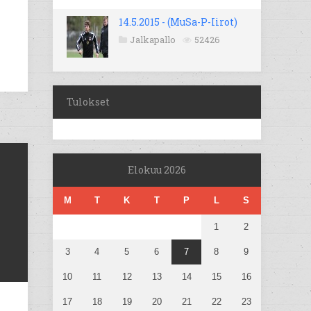
14.5.2015 - (MuSa-P-Iirot)
Jalkapallo
52426
Tulokset
Elokuu 2026
M
T
K
T
P
L
S
1
2
3
4
5
6
7
8
9
10
11
12
13
14
15
16
17
18
19
20
21
22
23