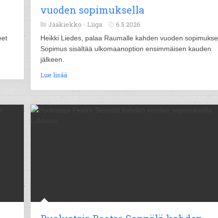
vuoden sopimuksella
Jääkiekko -
Liiga
6.5.2026
eet
Heikki Liedes, palaa Raumalle kahden vuoden sopimuksel
Sopimus sisältää ulkomaanoption ensimmäisen kauden
jälkeen.
Lue lisää