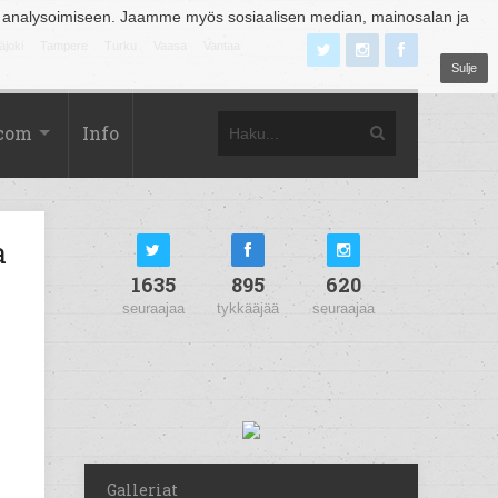
 analysoimiseen. Jaamme myös sosiaalisen median, mainosalan ja
äjoki
Tampere
Turku
Vaasa
Vantaa
Sulje
.com
Info
a
1635
895
620
seuraajaa
tykkääjää
seuraajaa
Galleriat