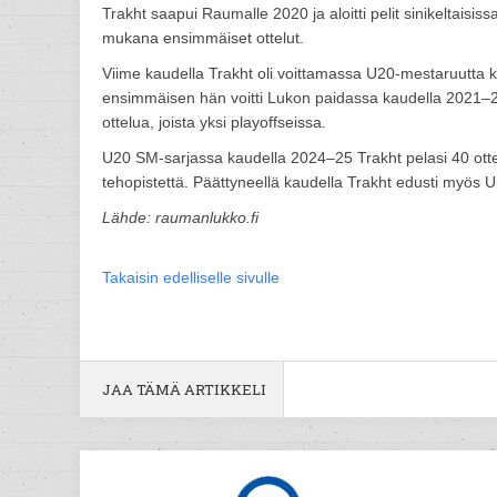
Trakht saapui Raumalle 2020 ja aloitti pelit sinikeltais
mukana ensimmäiset ottelut.
Viime kaudella Trakht oli voittamassa U20-mestaruutta ka
ensimmäisen hän voitti Lukon paidassa kaudella 2021–22. 
ottelua, joista yksi playoffseissa.
U20 SM-sarjassa kaudella 2024–25 Trakht pelasi 40 ottel
tehopistettä. Päättyneellä kaudella Trakht edusti myös 
Lähde: raumanlukko.fi
Takaisin edelliselle sivulle
JAA TÄMÄ ARTIKKELI