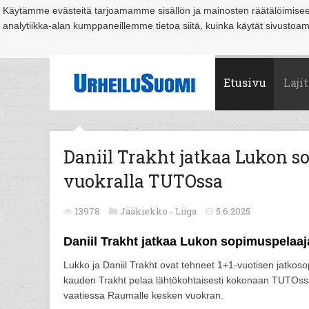
Käytämme evästeitä tarjoamamme sisällön ja mainosten räätälöimise
analytiikka-alan kumppaneillemme tietoa siitä, kuinka käytät sivusto
Suomi
Espoo
Helsinki
Hämeenlinna
Joensuu
Jyväskylä
Kouvo
Etusivu
Lajit
Daniil Trakht jatkaa Lukon so
vuokralla TUTOssa
13978
Jääkiekko -
Liiga
5.6.2025
Daniil Trakht jatkaa Lukon sopimuspelaaj
Lukko ja Daniil Trakht ovat tehneet 1+1-vuotisen jatko
kauden Trakht pelaa lähtökohtaisesti kokonaan TUTOssa 
vaatiessa Raumalle kesken vuokran.