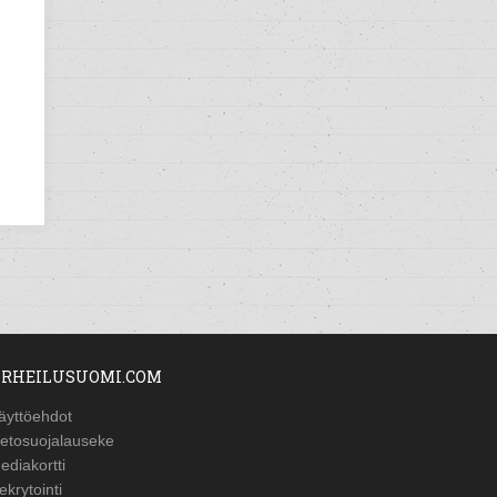
RHEILUSUOMI.COM
äyttöehdot
ietosuojalauseke
ediakortti
ekrytointi