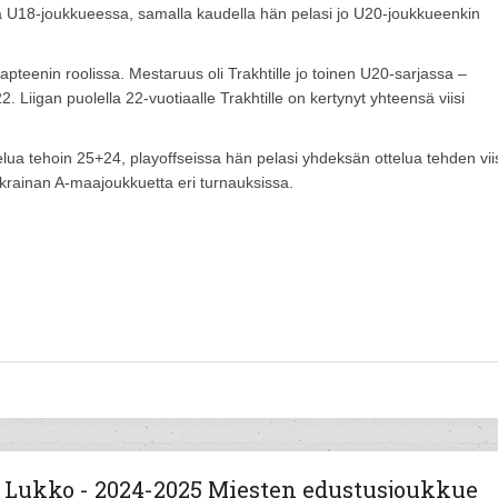
issa U18-joukkueessa, samalla kaudella hän pelasi jo U20-joukkueenkin
pteenin roolissa. Mestaruus oli Trakhtille jo toinen U20-sarjassa –
Liigan puolella 22-vuotiaalle Trakhtille on kertynyt yhteensä viisi
ua tehoin 25+24, playoffseissa hän pelasi yhdeksän ottelua tehden vii
Ukrainan A-maajoukkuetta eri turnauksissa.
Lukko - 2024-2025 Miesten edustusjoukkue