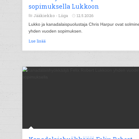
sopimuksella Lukkoon
Jääkiekko -
Liiga
12.5.2026
Lukko ja kanadalaispuolustaja Chris Harpur ovat solmin
yhden vuoden sopimuksen.
Lue lisää