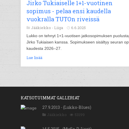
Jirko Tukiaiselle 1+1-vuotinen
sopimus - pelaa ensi kaudella
vuokralla TUTOn riveissä
Jääkiekko -
Liiga
6.6.2025
Lukko on tehnyt 1+1-vuotisen jatkosopimuksen puolusta
Jirko Tukiaisen kanssa. Sopimukseen sisältyy seuran op
kaudesta 2026–27.
Lue lisää
KATSOTUIMMAT GALLERIAT
27.9.2013 - (Lukko-Blues)
Jääkiekko
53199
14.5.2015 - (MuSa-P-Iirot)