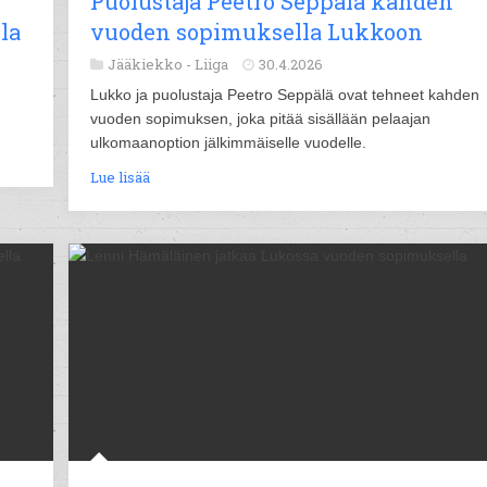
Puolustaja Peetro Seppälä kahden
la
vuoden sopimuksella Lukkoon
Jääkiekko -
Liiga
30.4.2026
Lukko ja puolustaja Peetro Seppälä ovat tehneet kahden
vuoden sopimuksen, joka pitää sisällään pelaajan
ulkomaanoption jälkimmäiselle vuodelle.
Lue lisää