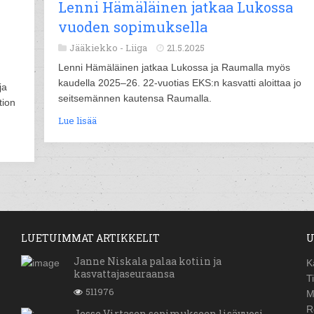
Lenni Hämäläinen jatkaa Lukossa
vuoden sopimuksella
Jääkiekko -
Liiga
21.5.2025
Lenni Hämäläinen jatkaa Lukossa ja Raumalla myös
kaudella 2025–26. 22-vuotias EKS:n kasvatti aloittaa jo
ja
seitsemännen kautensa Raumalla.
tion
Lue lisää
LUETUIMMAT ARTIKKELIT
U
Janne Niskala palaa kotiin ja
K
kasvattajaseuraansa
T
511976
M
R
Jesse Virtasen sopimukseen lisävuosi