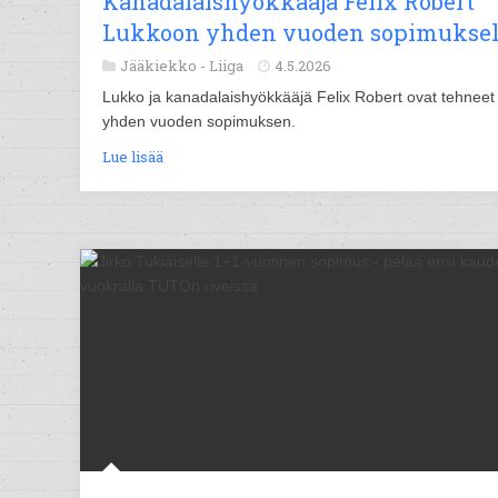
Kanadalaishyökkääjä Felix Robert
Lukkoon yhden vuoden sopimuksel
Jääkiekko -
Liiga
4.5.2026
Lukko ja kanadalaishyökkääjä Felix Robert ovat tehneet
yhden vuoden sopimuksen.
Lue lisää