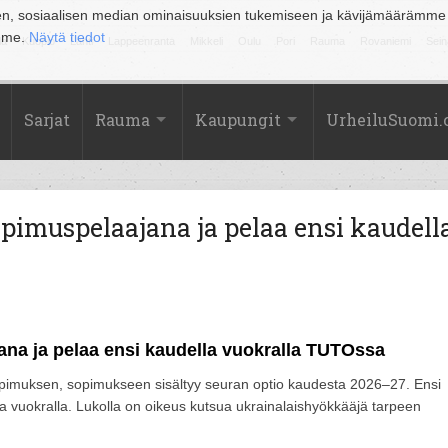
en, sosiaalisen median ominaisuuksien tukemiseen ja kävijämäärämme
amme.
Näytä tiedot
la
Kuopio
Lahti
Lappeenranta
Mikkeli
Oulu
Pori
Rauma
Rovaniemi
Sein
Sarjat
Rauma
Kaupungit
UrheiluSuomi
pimuspelaajana ja pelaa ensi kaudell
ana ja pelaa ensi kaudella vuokralla TUTOssa
sopimuksen, sopimukseen sisältyy seuran optio kaudesta 2026–27. Ensi
vuokralla. Lukolla on oikeus kutsua ukrainalaishyökkääjä tarpeen