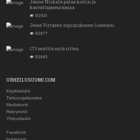
Janne Niskala palaa kotiin ja
kasvattajaseuraansa
511933
Jesse Virtasen sopimukseen lisävuosi
511877
173 senttiä entä sitten
511843
URHEILUSUOMI.COM
Käyttöehdot
Tietosuojalauseke
Mediakortti
Rekrytointi
Yhteystiedot
Facebook
Instagram