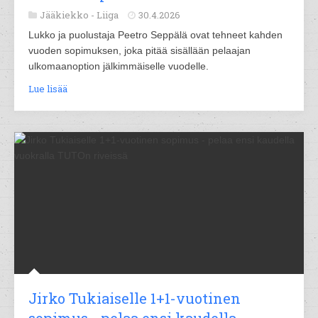
Jääkiekko -
Liiga
30.4.2026
Lukko ja puolustaja Peetro Seppälä ovat tehneet kahden
vuoden sopimuksen, joka pitää sisällään pelaajan
ulkomaanoption jälkimmäiselle vuodelle.
Lue lisää
Jirko Tukiaiselle 1+1-vuotinen