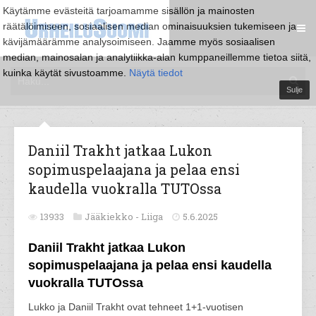
Käytämme evästeitä tarjoamamme sisällön ja mainosten
räätälöimiseen, sosiaalisen median ominaisuuksien tukemiseen ja
kävijämäärämme analysoimiseen. Jaamme myös sosiaalisen
median, mainosalan ja analytiikka-alan kumppaneillemme tietoa siitä,
kuinka käytät sivustoamme.
Näytä tiedot
Sulje
Daniil Trakht jatkaa Lukon
sopimuspelaajana ja pelaa ensi
kaudella vuokralla TUTOssa
13933
Jääkiekko -
Liiga
5.6.2025
Daniil Trakht jatkaa Lukon
sopimuspelaajana ja pelaa ensi kaudella
vuokralla TUTOssa
Lukko ja Daniil Trakht ovat tehneet 1+1-vuotisen