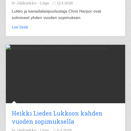
Jääkiekko -
Liiga
12.5.2026
Lukko ja kanadalaispuolustaja Chris Harpur ovat
solmineet yhden vuoden sopimuksen.
Lue lisää
Heikki Liedes Lukkoon kahden
vuoden sopimuksella
Jääkiekko -
Liiga
6.5.2026