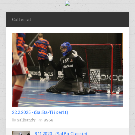
Galleriat
22.2.2025 - (SalBa-Tiikerit)
Salibandy
8968
8.11.2020 - (SalBa-Classic)