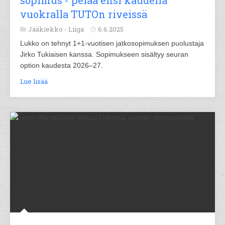
sopimus - pelaa ensi kaudella
vuokralla TUTOn riveissä
Jääkiekko -
Liiga
6.6.2025
Lukko on tehnyt 1+1-vuotisen jatkosopimuksen puolustaja
Jirko Tukiaisen kanssa. Sopimukseen sisältyy seuran
option kaudesta 2026–27.
Lue lisää