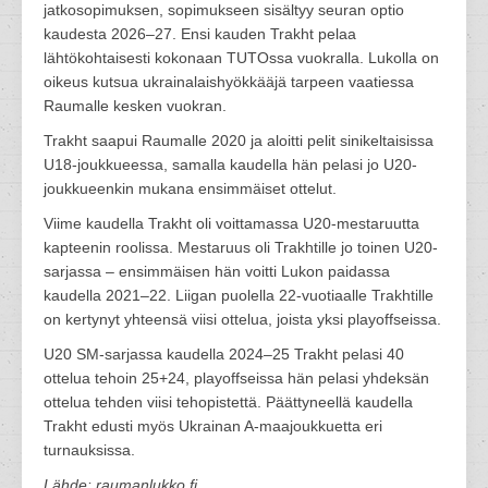
jatkosopimuksen, sopimukseen sisältyy seuran optio
kaudesta 2026–27. Ensi kauden Trakht pelaa
lähtökohtaisesti kokonaan TUTOssa vuokralla. Lukolla on
oikeus kutsua ukrainalaishyökkääjä tarpeen vaatiessa
Raumalle kesken vuokran.
Trakht saapui Raumalle 2020 ja aloitti pelit sinikeltaisissa
U18-joukkueessa, samalla kaudella hän pelasi jo U20-
joukkueenkin mukana ensimmäiset ottelut.
Viime kaudella Trakht oli voittamassa U20-mestaruutta
kapteenin roolissa. Mestaruus oli Trakhtille jo toinen U20-
sarjassa – ensimmäisen hän voitti Lukon paidassa
kaudella 2021–22. Liigan puolella 22-vuotiaalle Trakhtille
on kertynyt yhteensä viisi ottelua, joista yksi playoffseissa.
U20 SM-sarjassa kaudella 2024–25 Trakht pelasi 40
ottelua tehoin 25+24, playoffseissa hän pelasi yhdeksän
ottelua tehden viisi tehopistettä. Päättyneellä kaudella
Trakht edusti myös Ukrainan A-maajoukkuetta eri
turnauksissa.
Lähde: raumanlukko.fi