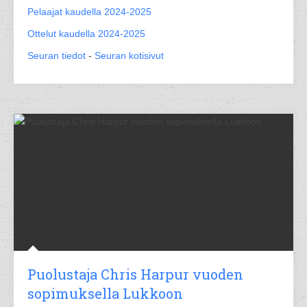
Pelaajat kaudella 2024-2025
Ottelut kaudella 2024-2025
Seuran tiedot
-
Seuran kotisivut
Puolustaja Chris Harpur vuoden
sopimuksella Lukkoon