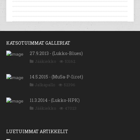
KATSOTUIMMAT GALLERIAT
27.9.2013 - (Lukko-Blues)
Jääkiekko
53162
14.5.2015 - (MuSa-P-Iirot)
Jalkapallo
52396
11.3.2014 - (Lukko-HPK)
Jääkiekko
47023
LUETUIMMAT ARTIKKELIT