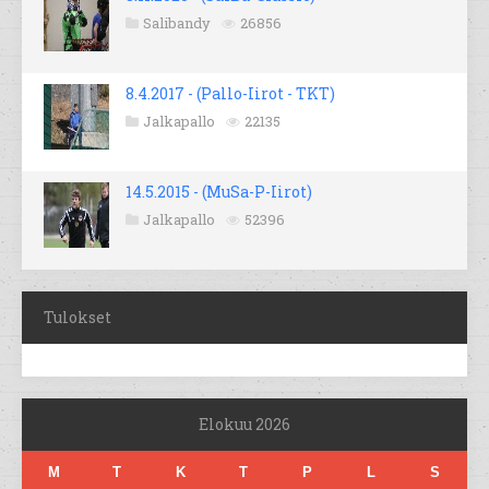
Salibandy
26856
8.4.2017 - (Pallo-Iirot - TKT)
Jalkapallo
22135
14.5.2015 - (MuSa-P-Iirot)
Jalkapallo
52396
Tulokset
Elokuu 2026
M
T
K
T
P
L
S