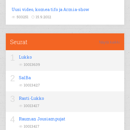
Uusi video, komea tifo ja Armia-show
503251
15.9.2012
Seurat
Näytä kaikki
1
Lukko
10013639
2
SalBa
10013427
3
Rasti-Lukko
10013417
4
Rauman Jousiampujat
10013417