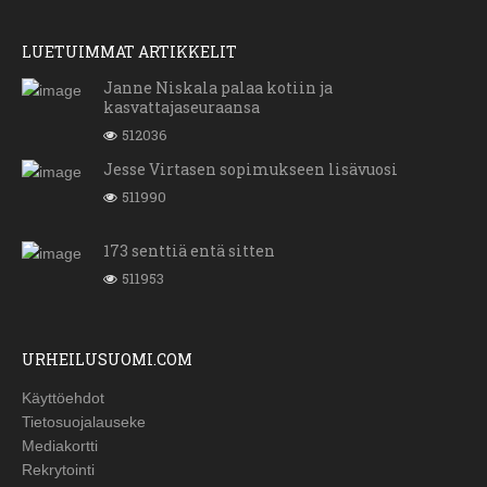
LUETUIMMAT ARTIKKELIT
Janne Niskala palaa kotiin ja
kasvattajaseuraansa
512036
Jesse Virtasen sopimukseen lisävuosi
511990
173 senttiä entä sitten
511953
URHEILUSUOMI.COM
Käyttöehdot
Tietosuojalauseke
Mediakortti
Rekrytointi