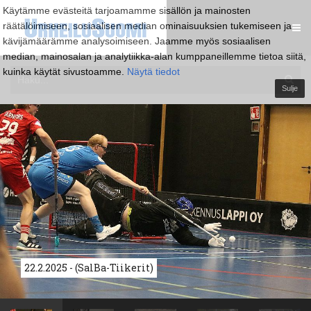
Käytämme evästeitä tarjoamamme sisällön ja mainosten
räätälöimiseen, sosiaalisen median ominaisuuksien tukemiseen ja
kävijämäärämme analysoimiseen. Jaamme myös sosiaalisen
median, mainosalan ja analytiikka-alan kumppaneillemme tietoa siitä,
kuinka käytät sivustoamme.
Näytä tiedot
Sulje
22.2.2025 - (SalBa-Tiikerit)