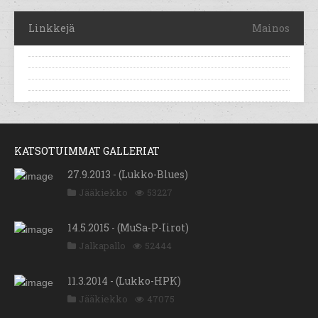
Linkkejä
Mainos
KATSOTUIMMAT GALLERIAT
27.9.2013 - (Lukko-Blues)
Jääkiekko
53227
14.5.2015 - (MuSa-P-Iirot)
Jalkapallo
52444
11.3.2014 - (Lukko-HPK)
Jääkiekko
47075