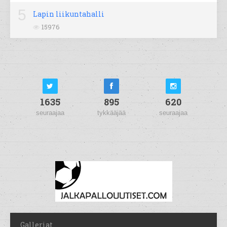
5
Lapin liikuntahalli
15976
1635
895
620
seuraajaa
tykkääjää
seuraajaa
Galleriat