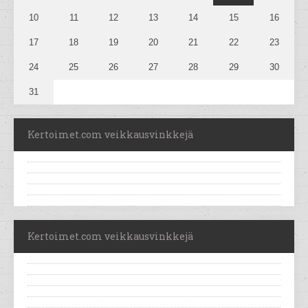
10
11
12
13
14
15
16
17
18
19
20
21
22
23
24
25
26
27
28
29
30
31
Kertoimet.com veikkausvinkkejä
Kertoimet.com veikkausvinkkejä