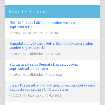
Alueelliset uutiset
Heikki Liedes Lukkoon kahden vuoden
sopimuksella
2902
Jääkiekko
6.5.2026
Kanadalaishyökkääjä Felix Robert Lukkoon yhden
vuoden sopimuksella
2898
Jääkiekko
4.5.2026
Puolustaja Peetro Seppälä kahden vuoden
sopimuksella Lukkoon
2948
Jääkiekko
30.4.2026
Jirko Tukiaiselle 1+1-vuotinen sopimus - pelaa ensi
kaudella vuokralla TUTOn riveissä
11993
Jääkiekko
6.6.2025