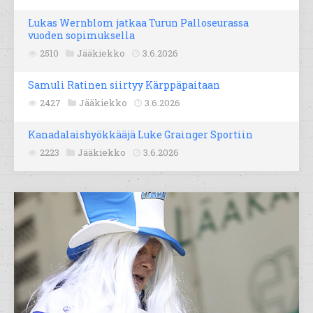
Lukas Wernblom jatkaa Turun Palloseurassa
vuoden sopimuksella
2510
Jääkiekko
3.6.2026
Samuli Ratinen siirtyy Kärppäpaitaan
2427
Jääkiekko
3.6.2026
Kanadalaishyökkääjä Luke Grainger Sportiin
2223
Jääkiekko
3.6.2026