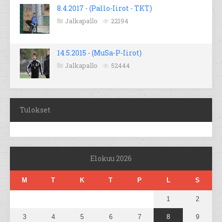
8.4.2017 - (Pallo-Iirot - TKT)
Jalkapallo
22194
14.5.2015 - (MuSa-P-Iirot)
Jalkapallo
52444
Tulokset
Elokuu 2026
M
T
K
T
P
L
S
1
2
3
4
5
6
7
8
9