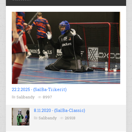
22.2.2025 - (SalBa-Tiikerit)
Salibandy
8997
8.11.2020 - (SalBa-Classic)
Salibandy
26918