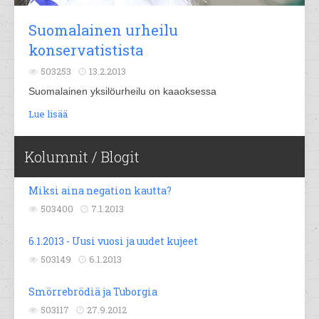
Suomalainen urheilu
konservatistista
503253
13.2.2013
Suomalainen yksilöurheilu on kaaoksessa
Lue lisää
Kolumnit / Blogit
Miksi aina negation kautta?
503400
7.1.2013
6.1.2013 - Uusi vuosi ja uudet kujeet
503149
6.1.2013
Smörrebrödiä ja Tuborgia
503117
27.9.2012