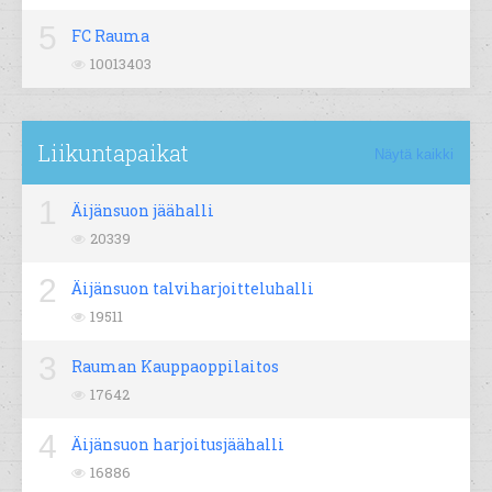
5
FC Rauma
10013403
Liikuntapaikat
Näytä kaikki
1
Äijänsuon jäähalli
20339
2
Äijänsuon talviharjoitteluhalli
19511
3
Rauman Kauppaoppilaitos
17642
4
Äijänsuon harjoitusjäähalli
16886