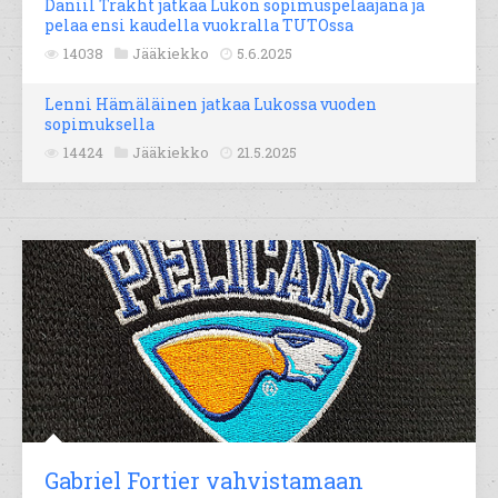
Daniil Trakht jatkaa Lukon sopimuspelaajana ja
pelaa ensi kaudella vuokralla TUTOssa
14038
Jääkiekko
5.6.2025
Lenni Hämäläinen jatkaa Lukossa vuoden
sopimuksella
14424
Jääkiekko
21.5.2025
Gabriel Fortier vahvistamaan